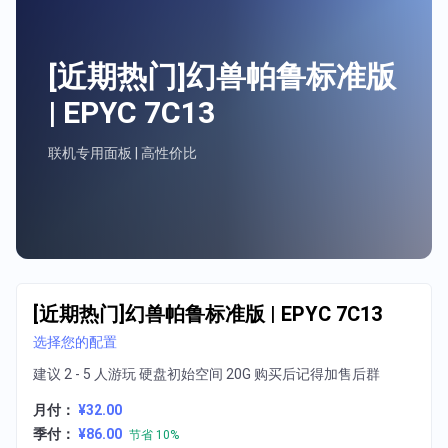
[近期热门]幻兽帕鲁标准版
| EPYC 7C13
联机专用面板 | 高性价比
[近期热门]幻兽帕鲁标准版 | EPYC 7C13
选择您的配置
建议 2 - 5 人游玩 硬盘初始空间 20G 购买后记得加售后群
月付：
¥32.00
季付：
¥86.00
节省 10%